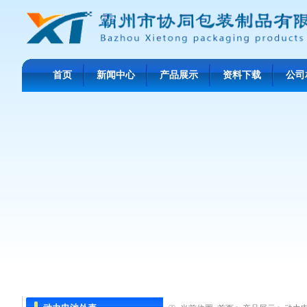
首页
新闻中心
产品展示
资料下载
公司