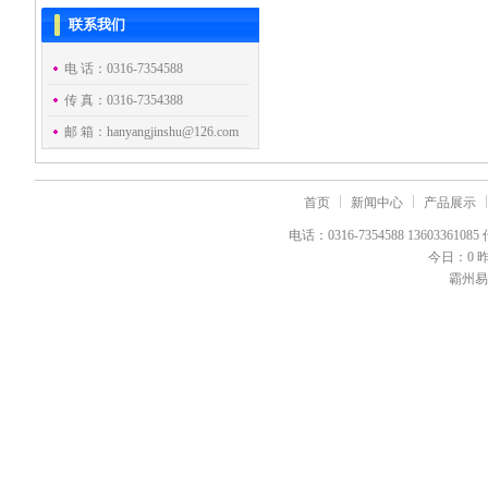
联系我们
电 话：0316-7354588
传 真：0316-7354388
邮 箱：hanyangjinshu@126.com
首页
新闻中心
产品展示
电话：0316-7354588 13603361085 
今日：
0 
霸州易